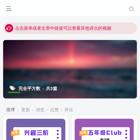
最近网站被攻击导致速度非常慢，目前已恢复正常
视频无法观看的微信发消息给邱老师重置即可
点击菜单或者文章中链接可以查看其他讲次的视频
最近网站被攻击导致速度非常慢，目前已恢复正常
视频无法观看的微信发消息给邱老师重置即可
完全平方数
共3篇
排序
更新
浏览
点赞
评论