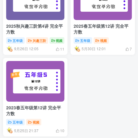
2025秋兴趣三阶第4讲 完全平
2025春五年级第12讲 完全平
方数
方数
五年级
兴趣三阶
视频
五年级
视频
9月26日 12:05
5月30日 12:01
11
7
2023春五年级第12讲 完全平
方数
五年级
视频
5月25日 21:37
10