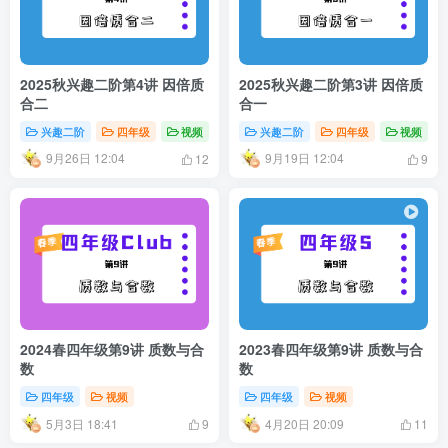
2025秋兴趣二阶第4讲 因倍质
2025秋兴趣二阶第3讲 因倍质
合二
合一
兴趣二阶
四年级
视频
兴趣二阶
四年级
视频
9月26日 12:04
9月19日 12:04
12
9
2024春四年级第9讲 质数与合
2023春四年级第9讲 质数与合
数
数
四年级
视频
四年级
视频
5月3日 18:41
4月20日 20:09
9
11