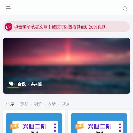
最近网站被攻击导致速度非常慢，目前已恢复正常
视频无法观看的微信发消息给邱老师重置即可
点击菜单或者文章中链接可以查看其他讲次的视频
最近网站被攻击导致速度非常慢，目前已恢复正常
视频无法观看的微信发消息给邱老师重置即可
合数
共4篇
排序
更新
浏览
点赞
评论