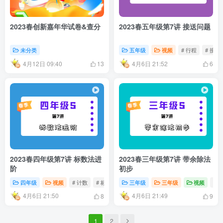
2023春创新嘉年华试卷&查分
2023春五年级第7讲 接送问题
未分类
五年级
视频
# 行程
# 接送
4月12日 09:40
4月6日 21:52
13
6
2023春四年级第7讲 标数法进
2023春三年级第7讲 带余除法
阶
初步
四年级
视频
# 计数
# 标数法
三年级
三年级
视频
# 
4月6日 21:50
4月6日 21:49
8
9
1
2