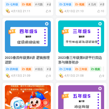
七年级
视频
# 代数
# 函数
# 反比例函数
五年级
视频
# 几何
# 燕尾
4月13日 21:11
4月13日 21:10
9
10
2023春四年级第8讲 逻辑推理
2023春三年级第8讲平行四边
进阶
形与梯形初步
四年级
视频
# 组合
# 逻辑推理
三年级
三年级
视频
# 
4月13日 21:09
4月13日 21:08
9
9