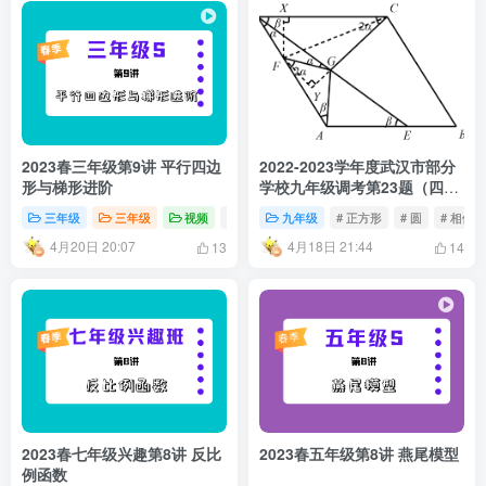
2023春三年级第9讲 平行四边
2022-2023学年度武汉市部分
形与梯形进阶
学校九年级调考第23题（四
调）
三年级
三年级
视频
# 几何
# 平行四边形
九年级
# 正方形
# 梯形
# 圆
# 相似
4月20日 20:07
4月18日 21:44
13
14
2023春七年级兴趣第8讲 反比
2023春五年级第8讲 燕尾模型
例函数