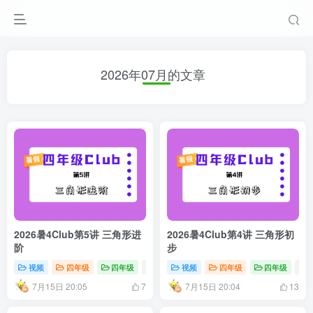
2026年07月的文章
2026暑4Club第5讲 三角形进
2026暑4Club第4讲 三角形初
阶
步
视频
四年级
四年级
# 几何
# 三角形
视频
四年级
四年级
# 
7月15日 20:05
7月15日 20:04
7
13