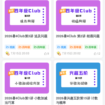
2026暑4Club第3讲 追及问题
2026暑4Club 第2讲 相遇问题
视频
四年级
四年级
# 行程
# 追及
视频
四年级
四年级
# 
7月15日 20:03
7月15日 20:02
9
12
2026暑4Club第1讲 小数加减
2026暑兴趣五阶第15讲 计数
法巧算
与概率